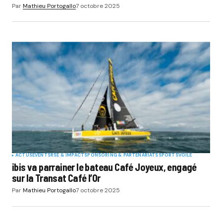
Par
Mathieu Portogallo
7 octobre 2025
ACTUS
EVENTS
RSE & IMPACT
SPONSORING & PARTENARIATS
SPORTS
VOILE
ibis va parrainer le bateau Café Joyeux, engagé
sur la Transat Café l’Or
Par
Mathieu Portogallo
7 octobre 2025