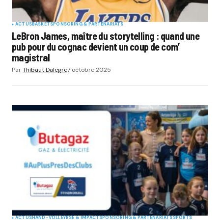
ACTUS
BASKET
SPONSORING & PARTENARIATS
LeBron James, maître du storytelling : quand une
pub pour du cognac devient un coup de com’
magistral
Par
Thibaut Dalegre
7 octobre 2025
ACTUS
HAND-VOLLEY
RSE & IMPACT
SPONSORING & PARTENARIATS
SPORTS