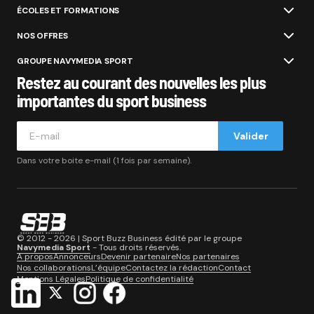
ÉCOLES ET FORMATIONS
NOS OFFRES
GROUPE NAVYMEDIA SPORT
Restez au courant des nouvelles les plus
importantes du sport business
Valider
Dans votre boite e-mail (1 fois par semaine).
© 2012 - 2026 | Sport Buzz Business édité par le groupe
Navymedia Sport
- Tous droits réservés.
A propos
Annonceurs
Devenir partenaire
Nos partenaires
Nos collaborations
L’équipe
Contactez la rédaction
Contact
Mentions Légales
Politique de confidentialité