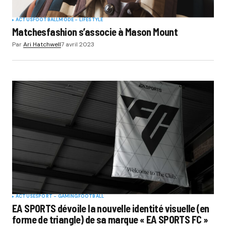
ACTUS
FOOTBALL
MODE - LIFESTYLE
Matchesfashion s’associe à Mason Mount
Par
Ari Hatchwell
7 avril 2023
ACTUS
ESPORT - GAMING
FOOTBALL
EA SPORTS dévoile la nouvelle identité visuelle (en
forme de triangle) de sa marque « EA SPORTS FC »