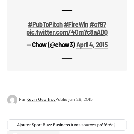
#PubToPitch
#FireWin
#cf97
pic.twitter.com/4OmYc8aADQ
— Chow (@chow3)
April 4, 2015
Par
Kevin Geoffroy
Publié
juin 26, 2015
Ajouter Sport Buzz Business à vos sources préférées