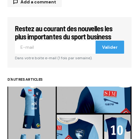
Add a comment
Restez au courant des nouvelles les
Votre adresse e-mail ne sera pas publiée.
Les
champs obligatoires sont indiqués avec
*
plus importantes du sport business
Valider
Comment
*
Dans votre boite e-mail (1 fois par semaine).
D'AUTRES ARTICLES
Your Name
*
Your E-mail
*
Submit Comment