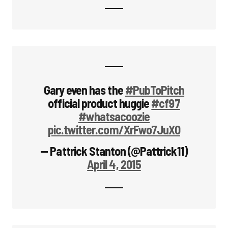
Gary even has the
#PubToPitch
official product huggie
#cf97
#whatsacoozie
pic.twitter.com/XrFwo7JuX0
— Pattrick Stanton (@Pattrick11)
April 4, 2015