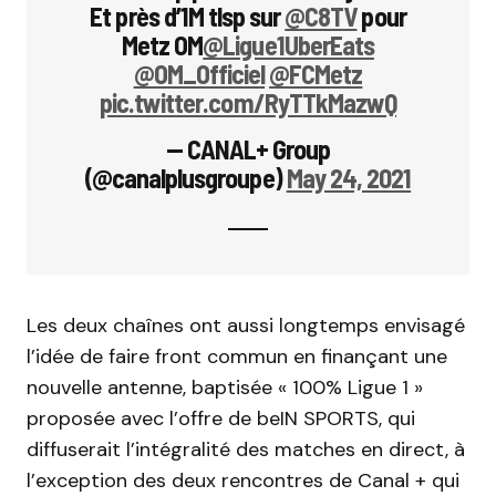
Et près d’1M tlsp sur
@C8TV
pour
Metz OM
@Ligue1UberEats
@OM_Officiel
@FCMetz
pic.twitter.com/RyTTkMazwQ
— CANAL+ Group
(@canalplusgroupe)
May 24, 2021
Les deux chaînes ont aussi longtemps envisagé
l’idée de faire front commun en finançant une
nouvelle antenne, baptisée « 100% Ligue 1 »
proposée avec l’offre de beIN SPORTS, qui
diffuserait l’intégralité des matches en direct, à
l’exception des deux rencontres de Canal + qui