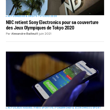
ACTUS
MÉDIAS & DROITS TV
TOKYO 2020
NBC retient Sony Electronics pour sa couverture
des Jeux Olympiques de Tokyo 2020
Par
Alexandre Bailleul
8 juin 2021
ACTUS
JEUX HASARD / PARIS SPORTIFS / POKER
MONEY & ÉCONOMIE DU SPORT