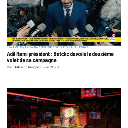
ACTUS
FOOTBALL
JEUX HASARD / PARIS SPORTIFS / POKER
Adil Rami président : Betclic dévoile le deuxième
volet de sa campagne
Par
Thibaut Dalegre
16 juin 2026