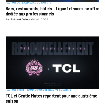
ACTUS
FOOTBALL
MÉDIAS & DROITS TV
Bars, restaurants, hôtels… Ligue 1+ lance une offre
dédiée aux professionnels
Par
Thibaut Dalegre
14 juin 2026
ACTUS
ESPORT - GAMING
SPONSORING & PARTENARIATS
TCL et Gentle Mates repartent pour une quatrième
saison