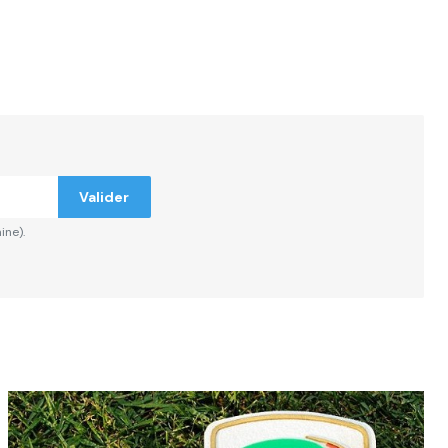
Valider
ine).