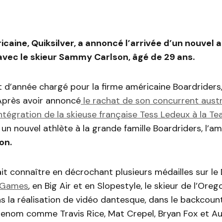
icaine, Quiksilver, a annoncé l’arrivée d’un nouvel a
vec le skieur Sammy Carlson, âgé de 29 ans.
t d’année chargé pour la firme américaine Boardrider
 Après avoir annoncé
le rachat de son concurrent austr
ntégration de la skieuse française Tess Ledeux à la Te
 un nouvel athlète à la grande famille Boardriders, l’am
on.
ait connaître en décrochant plusieurs médailles sur le
 Games
, en Big Air et en Slopestyle, le skieur de l’Oreg
s la réalisation de vidéo dantesque, dans le backcountry
 renom comme Travis Rice, Mat Crepel, Bryan Fox et A