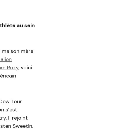
thlète au sein
s, maison mère
alien
am Roxy,
voici
éricain
 Dew Tour
on s’est
. Il rejoint
usten Sweetin.