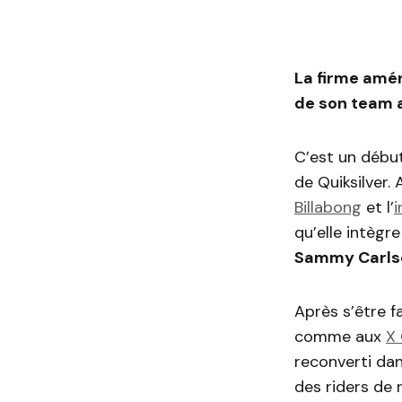
La firme amér
de son team a
C’est un débu
de Quiksilver.
Billabong
et l’
i
qu’elle intègre
Sammy Carls
Après s’être f
comme aux
X
reconverti dan
des riders de