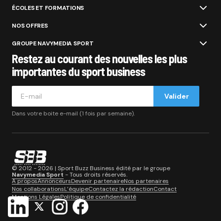
ÉCOLES ET FORMATIONS
NOS OFFRES
GROUPE NAVYMEDIA SPORT
Restez au courant des nouvelles les plus
importantes du sport business
Valider
Dans votre boite e-mail (1 fois par semaine).
© 2012 - 2026 | Sport Buzz Business édité par le groupe
Navymedia Sport
- Tous droits réservés.
A propos
Annonceurs
Devenir partenaire
Nos partenaires
Nos collaborations
L’équipe
Contactez la rédaction
Contact
Mentions Légales
Politique de confidentialité