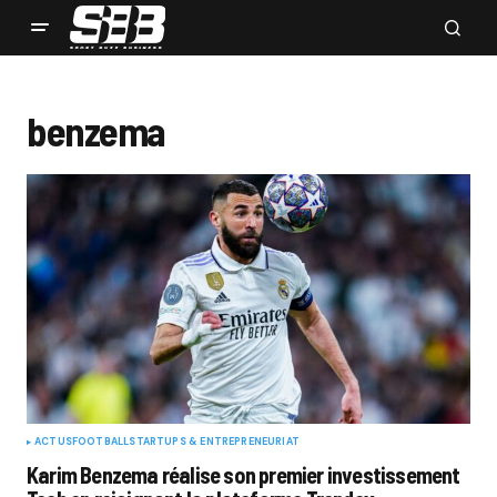
benzema
ACTUS
FOOTBALL
STARTUPS & ENTREPRENEURIAT
Karim Benzema réalise son premier investissement