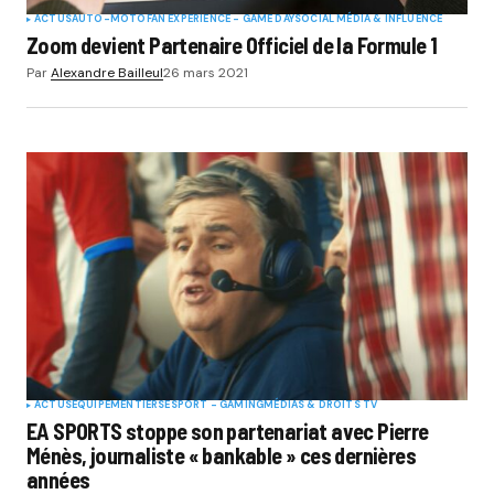
ACTUS
AUTO-MOTO
FAN EXPERIENCE - GAME DAY
SOCIAL MÉDIA & INFLUENCE
Zoom devient Partenaire Officiel de la Formule 1
Par
Alexandre Bailleul
26 mars 2021
ACTUS
EQUIPEMENTIERS
ESPORT - GAMING
MÉDIAS & DROITS TV
EA SPORTS stoppe son partenariat avec Pierre
Ménès, journaliste « bankable » ces dernières
années