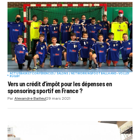
ACTUS
BASKET
CONFÉRENCES / SALONS / NETWORKING
FOOTBALL
HAND-VOLLEY
RUGBY
Vers un crédit d’impôt pour les dépenses en
sponsoring sportif en France ?
Par
Alexandre Bailleul
29 mars 2021