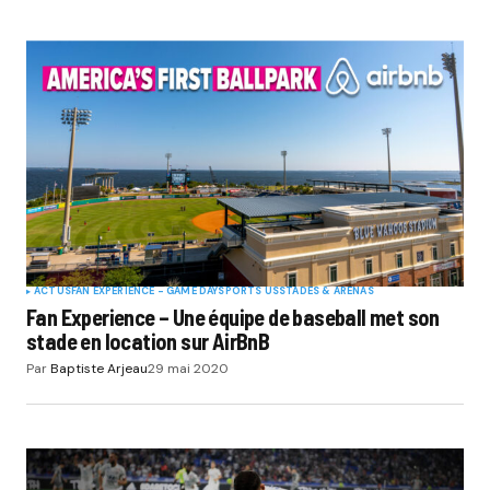
ACTUS
FAN EXPERIENCE - GAME DAY
SPORTS US
STADES & ARENAS
Fan Experience – Une équipe de baseball met son
stade en location sur AirBnB
Par
Baptiste Arjeau
29 mai 2020