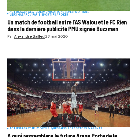
ACTUS
AGENCE & COMMUNICATION
BRÈVES
FOOTBALL
JEUX HASARD / PARIS SPORTIFS / POKER
Un match de football entre l’AS Walou et le FC Rien
dans la dernière publicité PMU signée Buzzman
Par
Alexandre Bailleul
28 mai 2020
ACTUS
BASKET
JEUX OLYMPIQUES
PARIS 2024
STADES & ARENAS
A quoi ressemblera la future Arena Porte de la