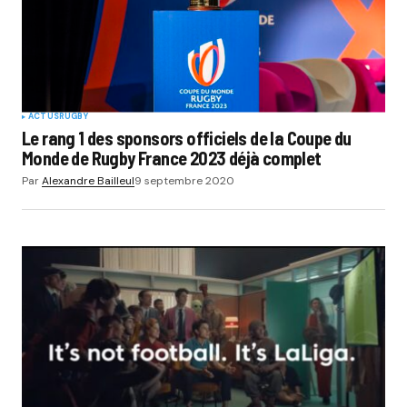
ACTUS
RUGBY
Le rang 1 des sponsors officiels de la Coupe du
Monde de Rugby France 2023 déjà complet
Par
Alexandre Bailleul
9 septembre 2020