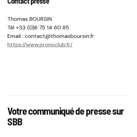
Contact presse
Thomas BOURSIN
Tél +33 (0)6 75 14 60 85
Email : contact@thomasboursin.fr
https://www.pronoclub.fr/
Votre communiqué de presse sur
SBB