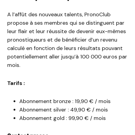
A l’affût des nouveaux talents, PronoClub
propose à ses membres qui se distinguent par
leur flair et leur réussite de devenir eux-mêmes
pronostiqueurs et de bénéficier d’un revenu
calculé en fonction de leurs résultats pouvant
potentiellement aller jusqu’à 100 000 euros par
mois.
Tarifs :
Abonnement bronze : 19,90 € / mois
Abonnement silver : 49,90 € / mois
Abonnement gold : 99,90 € / mois