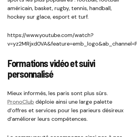
américain, basket, rugby, tennis, handball,
hockey sur glace, esport et turf.
https://www.youtube.com/watch?
v=yz2MRjxd0VA&feature=emb_logo&ab_channel=
Formations vidéo et suivi
personnalisé
Mieux informés, les paris sont plus sûrs.
PronoClub
déploie ainsi une large palette
d’offres et services pour les parieurs désireux
d’améliorer leurs compétences.