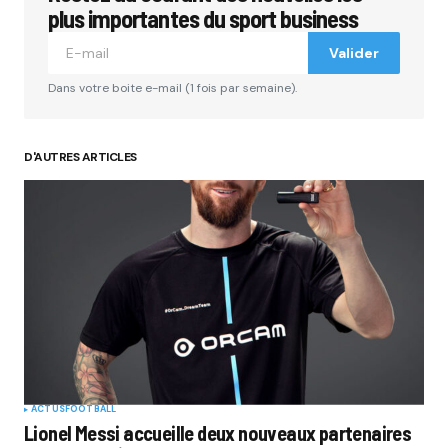
plus importantes du sport business
Valider
Dans votre boite e-mail (1 fois par semaine).
D'AUTRES ARTICLES
ACTUS
FOOTBALL
Lionel Messi accueille deux nouveaux partenaires