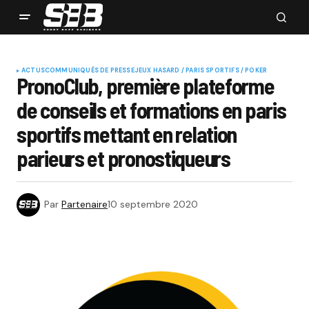
ACTUS
COMMUNIQUÉS DE PRESSE
JEUX HASARD / PARIS SPORTIFS / POKER
PronoClub, première plateforme
de conseils et formations en paris
sportifs mettant en relation
parieurs et pronostiqueurs
Par
Partenaire
10 septembre 2020