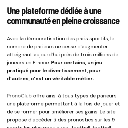
Une plateforme dédiée à une
communauté en pleine croissance
Avec la démocratisation des paris sportifs, le
nombre de parieurs ne cesse d’augmenter,
atteignant aujourd’hui près de trois millions de
joueurs en France.
Pour certains, un jeu
pratiqué pour le divertissement, pour
d’autres, c’est un véritable métier.
PronoClub
offre ainsi à tous types de parieurs
une plateforme permettant à la fois de jouer et
de se former pour améliorer ses gains. Le site
propose d’accéder à des pronostics sur les 9
sports les plus populaires : football, football