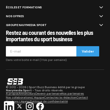
ÉCOLES ET FORMATIONS
NOS OFFRES
GROUPE NAVYMEDIA SPORT
Restez au courant des nouvelles les plus
importantes du sport business
Valider
Dans votre boite e-mail (1 fois par semaine).
© 2012 - 2026 | Sport Buzz Business édité par le groupe
Navymedia Sport
- Tous droits réservés.
A propos
Annonceurs
Devenir partenaire
Nos partenaires
Nos collaborations
L’équipe
Contactez la rédaction
Contact
Mentions Légales
Politique de confidentialité