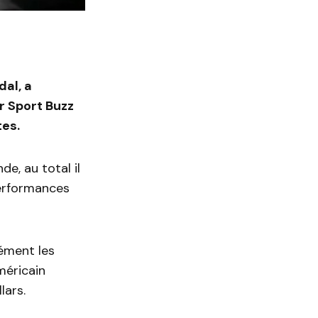
dal, a
ur Sport Buzz
tes.
e, au total il
erformances
ément les
méricain
lars.