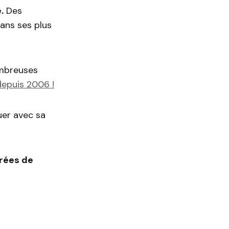
.
Des
dans ses plus
ombreuses
depuis 2006 !
uer avec sa
érées de