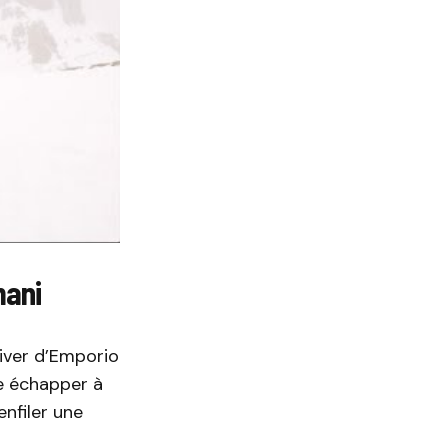
mani
hiver d’Emporio
e échapper à
enfiler une