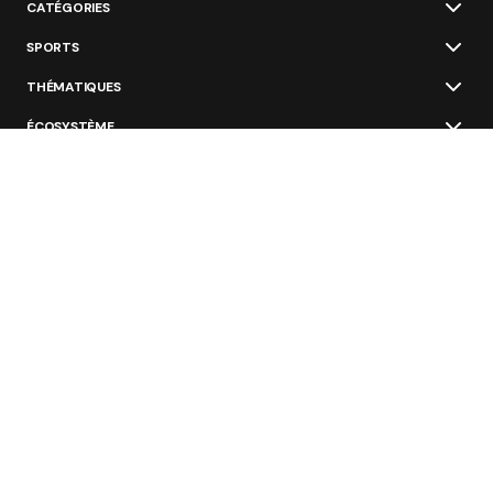
CATÉGORIES
SPORTS
THÉMATIQUES
ÉCOSYSTÈME
ÉCOLES ET FORMATIONS
NOS OFFRES
GROUPE NAVYMEDIA SPORT
Restez au courant des nouvelles les plus
importantes du sport business
Valider
Dans votre boite e-mail (1 fois par semaine).