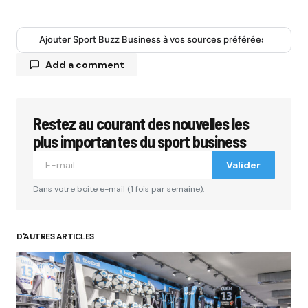
Ajouter Sport Buzz Business à vos sources préférées
Add a comment
Restez au courant des nouvelles les
Votre adresse e-mail ne sera pas publiée.
Les
champs obligatoires sont indiqués avec
*
plus importantes du sport business
Valider
Comment
*
Dans votre boite e-mail (1 fois par semaine).
D'AUTRES ARTICLES
Your Name
*
Your E-mail
*