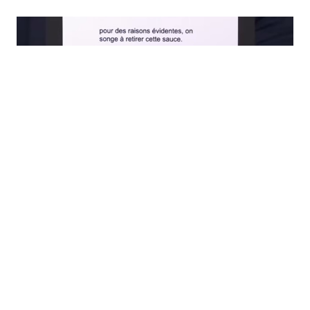
ACTUS
AGENCE & COMMUNICATION
PARIS 2024
Paris 2024 – Ambush : McDonald’s et DDB Paris
dressent le bilan de la campagne « Sauce Curry »
Par
Alexandre Bailleul
8 novembre 2024