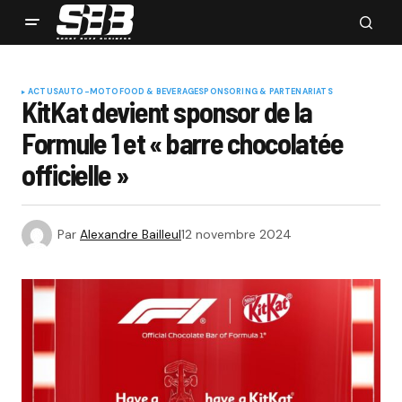
ACTUS
AUTO-MOTO
FOOD & BEVERAGE
SPONSORING & PARTENARIATS
KitKat devient sponsor de la
Formule 1 et « barre chocolatée
officielle »
Par
Alexandre Bailleul
12 novembre 2024