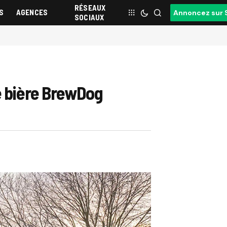
RÉSEAUX
S
AGENCES
Annoncez sur 
SOCIAUX
e bière BrewDog