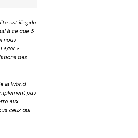
té est illégale,
mal à ce que 6
oi nous
 Lager »
lations des
e la World
 simplement pas
erre aux
tous ceux qui