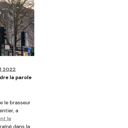
l 2022
dre la parole
e le brasseur
ntier, a
nt le
traîné dans la