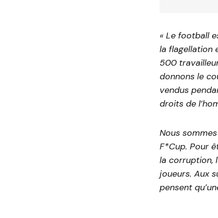
« Le football e
la flagellatio
500 travailleu
donnons le cou
vendus pendant
droits de l’h
Nous sommes f
F*Cup. Pour êt
la corruption,
joueurs. Aux s
pensent qu’un