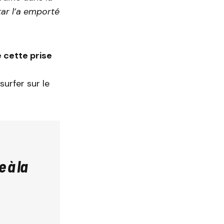
tar l’a emporté
 cette prise
urfer sur le
 à la