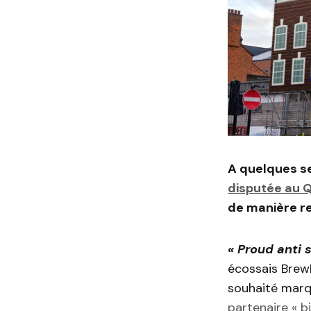
A quelques s
disputée au 
de manière r
« Proud anti 
écossais BrewD
souhaité marq
partenaire « b