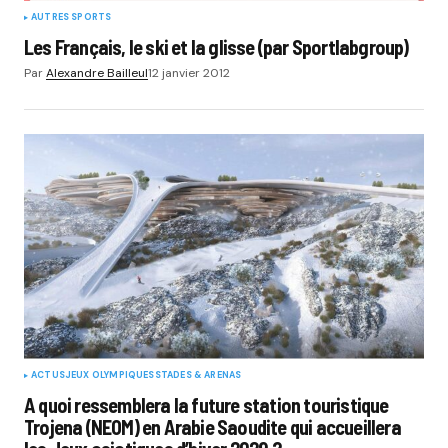
AUTRES SPORTS
Les Français, le ski et la glisse (par Sportlabgroup)
Par
Alexandre Bailleul
12 janvier 2012
ACTUS
JEUX OLYMPIQUES
STADES & ARENAS
A quoi ressemblera la future station touristique
Trojena (NEOM) en Arabie Saoudite qui accueillera