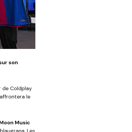
 sur son
ur de Coldplay
affrontera le
Moon Music
 blaugrana. Les