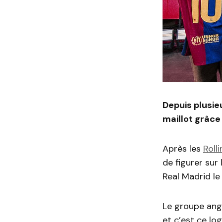
Depuis plusie
maillot grâce
Après les
Roll
de figurer sur
Real Madrid l
Le groupe angl
et c’est ce lo