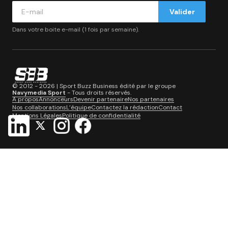
Valider
Dans votre boite e-mail (1 fois par semaine).
© 2012 - 2026 | Sport Buzz Business édité par le groupe
Navymedia Sport
- Tous droits réservés.
A propos
Annonceurs
Devenir partenaire
Nos partenaires
Nos collaborations
L’équipe
Contactez la rédaction
Contact
Mentions Légales
Politique de confidentialité