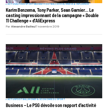
ACTUS
AUTRES SPORTS
BASKET
FOOTBALL
SOCIAL MÉDIA & INFLUENCE
Karim Benzema, Tony Parker, Sean Garnier… Le
casting impressionnant de la campagne « Double
11 Challenge » d’AliExpress
Par
Alexandre Bailleul
7 novembre 2019
ACTUS
FOOTBALL
MONEY & ÉCONOMIE DU SPORT
Business – Le PSG dévoile son rapport d’activité