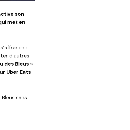
active son
qui met en
s’affranchir
iter d’autres
au des Bleus »
eur Uber Eats
 Bleus sans