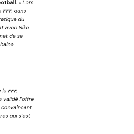
ootball
.
« Lors
a FFF, dans
pratique
du
at avec Nike,
met de se
chaine
 la FFF,
 validé l’offre
s convaincant
res qui s’est