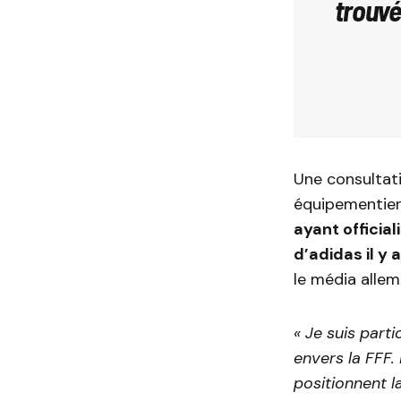
trouvé
Une consultati
équipementiers
ayant officia
d’adidas il y 
le média alle
« Je suis part
envers la FFF.
positionnent l