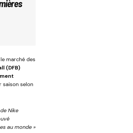
emières
r le marché des
ll (DFB)
cement
r saison selon
 de Nike
ouvé
ves au monde »