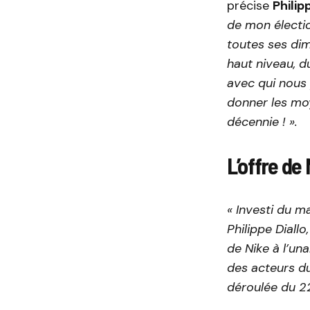
précise
Philip
de mon électio
toutes ses dim
haut niveau, d
avec qui nous
donner les mo
décennie ! ».
L’offre de 
« Investi du m
Philippe Diallo
de Nike à l’un
des acteurs du
déroulée du 22