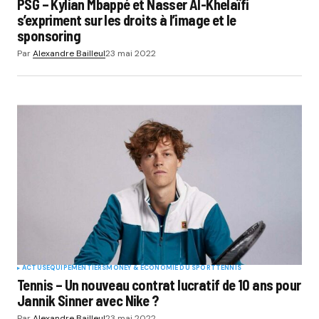
PSG – Kylian Mbappé et Nasser Al-Khelaïfi
s’expriment sur les droits à l’image et le
sponsoring
Par
Alexandre Bailleul
23 mai 2022
ACTUS
EQUIPEMENTIERS
MONEY & ÉCONOMIE DU SPORT
TENNIS
Tennis – Un nouveau contrat lucratif de 10 ans pour
Jannik Sinner avec Nike ?
Par
Alexandre Bailleul
23 mai 2022