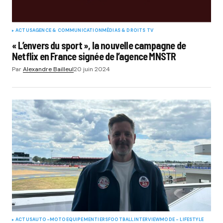
ACTUS
AGENCE & COMMUNICATION
MÉDIAS & DROITS TV
« L’envers du sport », la nouvelle campagne de
Netflix en France signée de l’agence MNSTR
Par
Alexandre Bailleul
20 juin 2024
ACTUS
AUTO-MOTO
EQUIPEMENTIERS
FOOTBALL
INTERVIEW
MODE - LIFESTYLE