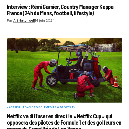
Interview : Rémi Garnier, Country Manager Kappa
France (24h du Mans, football, lifestyle)
Par
Ari Hatchwell
14 juin 2024
ACTUS
AUTO-MOTO
GOLF
MÉDIAS & DROITS TV
Netflix va diffuser en direct la « Netflix Cup » qui
opposera des pilotes de Formule 1 et des golfeurs en
marge du Grand Prix de Las Vegas