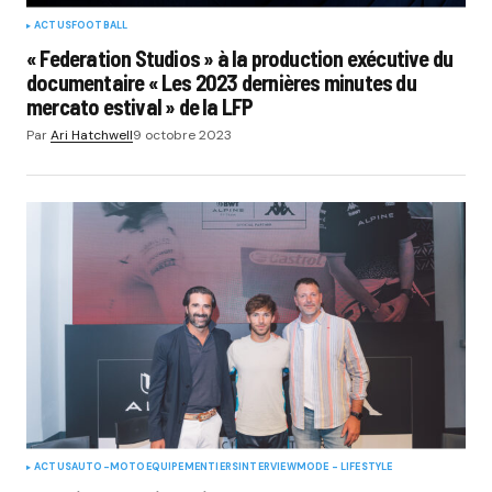
ACTUS
FOOTBALL
« Federation Studios » à la production exécutive du
documentaire « Les 2023 dernières minutes du
mercato estival » de la LFP
Par
Ari Hatchwell
9 octobre 2023
ACTUS
AUTO-MOTO
EQUIPEMENTIERS
INTERVIEW
MODE - LIFESTYLE