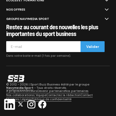
ÉCOLES ET FORMATIONS
NOS OFFRES
GROUPE NAVYMEDIA SPORT
Restez au courant des nouvelles les plus
importantes du sport business
Valider
Dans votre boite e-mail (1 fois par semaine).
© 2012 - 2026 | Sport Buzz Business édité par le groupe
Navymedia Sport
- Tous droits réservés.
A propos
Annonceurs
Devenir partenaire
Nos partenaires
Nos collaborations
L’équipe
Contactez la rédaction
Contact
Mentions Légales
Politique de confidentialité