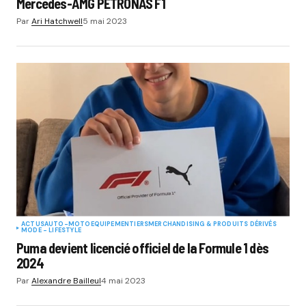
Mercedes-AMG PETRONAS F1
Par
Ari Hatchwell
5 mai 2023
ACTUS
AUTO-MOTO
EQUIPEMENTIERS
MERCHANDISING & PRODUITS DÉRIVÉS
MODE - LIFESTYLE
Puma devient licencié officiel de la Formule 1 dès
2024
Par
Alexandre Bailleul
4 mai 2023