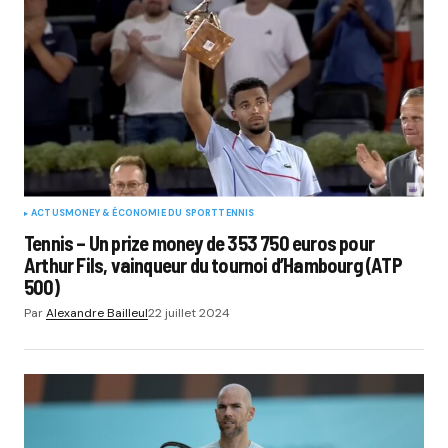
ACTUS
MONEY & ÉCONOMIE DU SPORT
TENNIS
Tennis – Un prize money de 353 750 euros pour
Arthur Fils, vainqueur du tournoi d’Hambourg (ATP
500)
Par
Alexandre Bailleul
22 juillet 2024