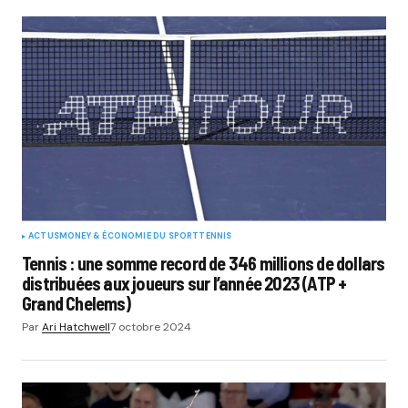
ACTUS
MONEY & ÉCONOMIE DU SPORT
TENNIS
Tennis : une somme record de 346 millions de dollars
distribuées aux joueurs sur l’année 2023 (ATP +
Grand Chelems)
Par
Ari Hatchwell
7 octobre 2024