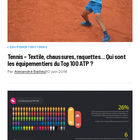
EQUIPEMENTIERS
TENNIS
Tennis – Textile, chaussures, raquettes… Qui sont
les équipementiers du Top 100 ATP ?
Par
Alexandre Bailleul
10 juin 2018