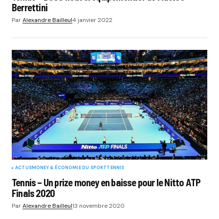
Berrettini
Par
Alexandre Bailleul
4 janvier 2022
ACTUS
MONEY & ÉCONOMIE DU SPORT
TENNIS
Tennis – Un prize money en baisse pour le Nitto ATP
Finals 2020
Par
Alexandre Bailleul
13 novembre 2020