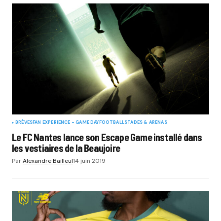
BRÈVES
FAN EXPERIENCE - GAME DAY
FOOTBALL
STADES & ARENAS
Le FC Nantes lance son Escape Game installé dans
les vestiaires de la Beaujoire
Par
Alexandre Bailleul
14 juin 2019