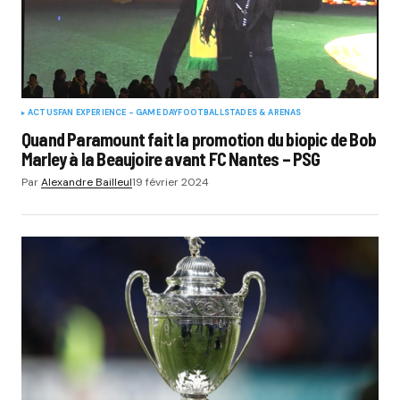
ACTUS
FAN EXPERIENCE - GAME DAY
FOOTBALL
STADES & ARENAS
Quand Paramount fait la promotion du biopic de Bob
Marley à la Beaujoire avant FC Nantes – PSG
Par
Alexandre Bailleul
19 février 2024