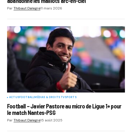
abandonne les maillots arc-en-ciel
Par
Thibaut Dalegre
11 mars 2026
ACTUS
FOOTBALL
MÉDIAS & DROITS TV
SPORTS
Football – Javier Pastore au micro de Ligue 1+ pour
le match Nantes-PSG
Par
Thibaut Dalegre
15 août 2025