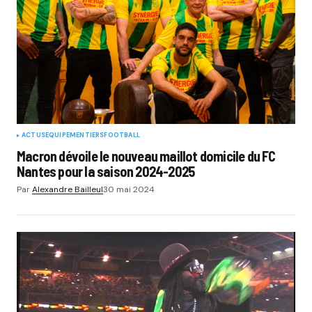
ACTUS
EQUIPEMENTIERS
FOOTBALL
Macron dévoile le nouveau maillot domicile du FC
Nantes pour la saison 2024-2025
Par
Alexandre Bailleul
30 mai 2024