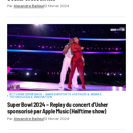
Par
Alexandre Bailleul
12 février 2024
ACTUS
FAN EXPERIENCE - GAME DAY
SPORTS US
STADES & ARENAS
TECHNOLOGIE & INNOVATION
Super Bowl 2024 – Replay du concert d’Usher
sponsorisé par Apple Music (Halftime show)
Par
Alexandre Bailleul
12 février 2024