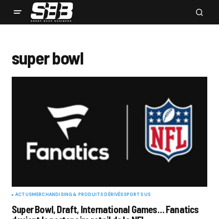
super bowl
ACTUS
MERCHANDISING & PRODUITS DÉRIVÉS
SPORTS US
Super Bowl, Draft, International Games… Fanatics