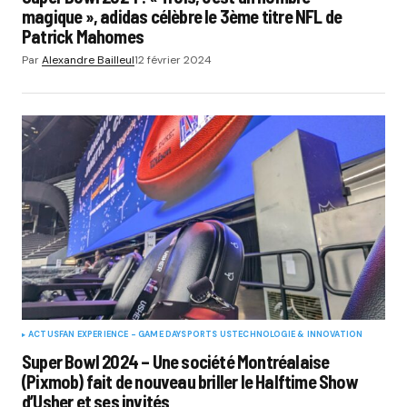
magique », adidas célèbre le 3ème titre NFL de
Patrick Mahomes
Par
Alexandre Bailleul
12 février 2024
ACTUS
FAN EXPERIENCE - GAME DAY
SPORTS US
TECHNOLOGIE & INNOVATION
Super Bowl 2024 – Une société Montréalaise
(Pixmob) fait de nouveau briller le Halftime Show
d’Usher et ses invités