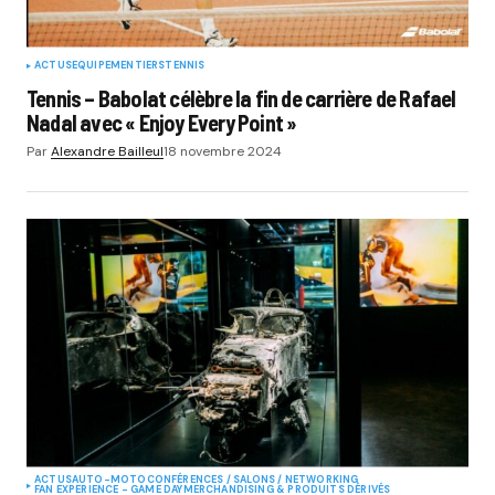
ACTUS
EQUIPEMENTIERS
TENNIS
Tennis – Babolat célèbre la fin de carrière de Rafael
Nadal avec « Enjoy Every Point »
Par
Alexandre Bailleul
18 novembre 2024
ACTUS
AUTO-MOTO
CONFÉRENCES / SALONS / NETWORKING
FAN EXPERIENCE - GAME DAY
MERCHANDISING & PRODUITS DÉRIVÉS