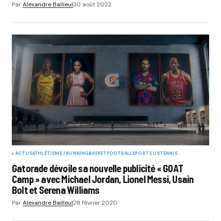
Par
Alexandre Bailleul
30 août 2022
ACTUS
ATHLÉTISME / RUNNING
BASKET
FOOTBALL
SPORTS US
TENNIS
Gatorade dévoile sa nouvelle publicité « GOAT
Camp » avec Michael Jordan, Lionel Messi, Usain
Bolt et Serena Williams
Par
Alexandre Bailleul
28 février 2020