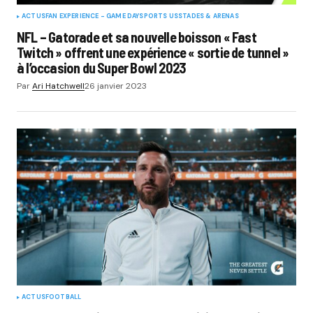
ACTUS
FAN EXPERIENCE - GAME DAY
SPORTS US
STADES & ARENAS
NFL – Gatorade et sa nouvelle boisson « Fast
Twitch » offrent une expérience « sortie de tunnel »
à l’occasion du Super Bowl 2023
Par
Ari Hatchwell
26 janvier 2023
ACTUS
FOOTBALL