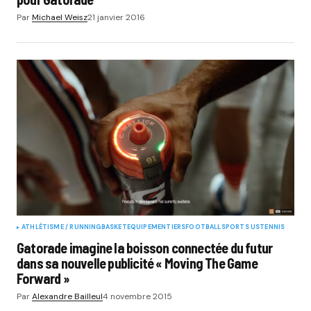
Par
Michael Weisz
21 janvier 2016
ATHLÉTISME / RUNNING
BASKET
EQUIPEMENTIERS
FOOTBALL
SPORTS US
TENNIS
Gatorade imagine la boisson connectée du futur
dans sa nouvelle publicité « Moving The Game
Forward »
Par
Alexandre Bailleul
4 novembre 2015