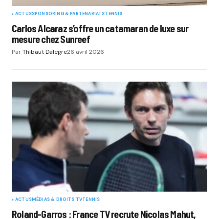
ACTUS
SPONSORING & PARTENARIATS
TENNIS
Carlos Alcaraz s’offre un catamaran de luxe sur
mesure chez Sunreef
Par
Thibaut Dalegre
26 avril 2026
ACTUS
MÉDIAS & DROITS TV
TENNIS
Roland-Garros : France TV recrute Nicolas Mahut,