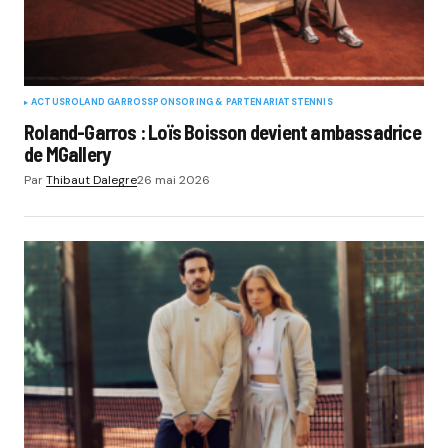
ACTUS
ROLAND GARROS
SPONSORING & PARTENARIATS
TENNIS
Roland-Garros : Loïs Boisson devient ambassadrice
de MGallery
Par
Thibaut Dalegre
26 mai 2026