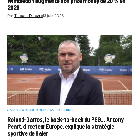
Wimbledon augmente son prize money de 20 % en
2026
Par
Thibaut Dalegre
13 juin 2026
ACTUS
FOOTBALL
ROLAND GARROS
TENNIS
Roland-Garros, le back-to-back du PSG… Antony
Peart, directeur Europe, explique la stratégie
sportive de Haier