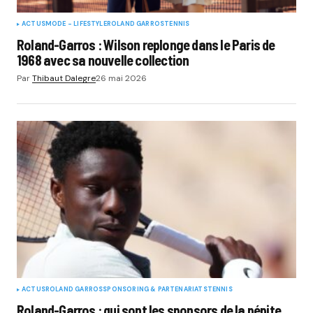
ACTUS
MODE - LIFESTYLE
ROLAND GARROS
TENNIS
Roland-Garros : Wilson replonge dans le Paris de
1968 avec sa nouvelle collection
Par
Thibaut Dalegre
26 mai 2026
ACTUS
ROLAND GARROS
SPONSORING & PARTENARIATS
TENNIS
Roland-Garros : qui sont les sponsors de la pépite