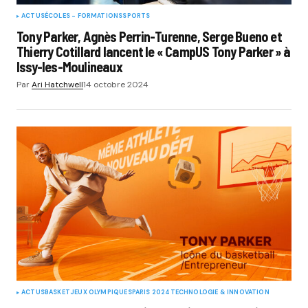
ACTUS
ÉCOLES - FORMATIONS
SPORTS
Tony Parker, Agnès Perrin-Turenne, Serge Bueno et
Thierry Cotillard lancent le « CampUS Tony Parker » à
Issy-les-Moulineaux
Par
Ari Hatchwell
14 octobre 2024
ACTUS
BASKET
JEUX OLYMPIQUES
PARIS 2024
TECHNOLOGIE & INNOVATION