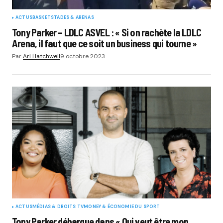
ACTUS
BASKET
STADES & ARENAS
Tony Parker – LDLC ASVEL : « Si on rachète la LDLC
Arena, il faut que ce soit un business qui tourne »
Par
Ari Hatchwell
9 octobre 2023
ACTUS
MÉDIAS & DROITS TV
MONEY & ÉCONOMIE DU SPORT
Tony Parker débarque dans « Qui veut être mon