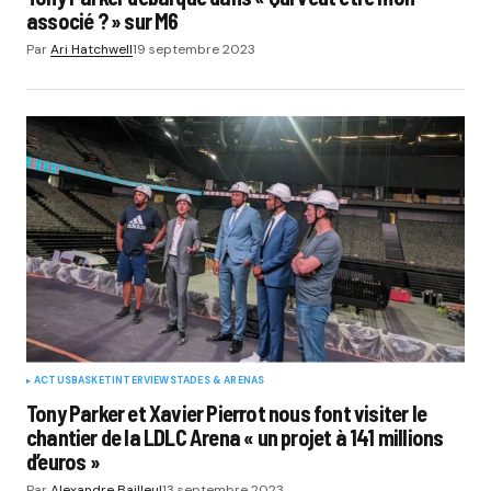
associé ? » sur M6
Par
Ari Hatchwell
19 septembre 2023
ACTUS
BASKET
INTERVIEW
STADES & ARENAS
Tony Parker et Xavier Pierrot nous font visiter le
chantier de la LDLC Arena « un projet à 141 millions
d’euros »
Par
Alexandre Bailleul
13 septembre 2023