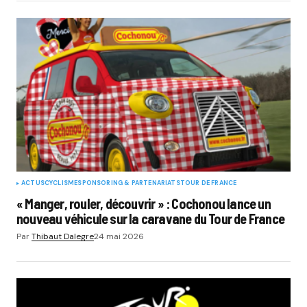
ACTUS
CYCLISME
SPONSORING & PARTENARIATS
TOUR DE FRANCE
« Manger, rouler, découvrir » : Cochonou lance un
nouveau véhicule sur la caravane du Tour de France
Par
Thibaut Dalegre
24 mai 2026