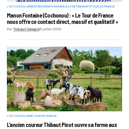
ACTUS
CYCLISME
INTERVIEW
SPONSORING & PARTENARIATS
TOUR DE FRANCE
Manon Fontaine (Cochonou) : « Le Tour de France
nous offre ce contact direct, massif et qualitatif »
Par
Thibaut Dalegre
8 juillet 2026
ACTUS
CYCLISME
TOUR DE FRANCE
L’ancien coureur Thibaut Pinot ouvre sa ferme aux