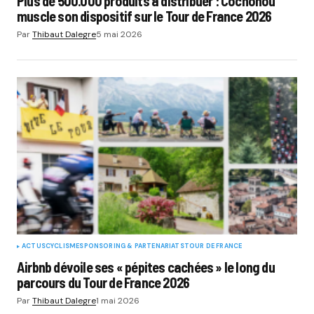
Plus de 500.000 produits à distribuer : Cochonou
muscle son dispositif sur le Tour de France 2026
Par
Thibaut Dalegre
5 mai 2026
ACTUS
CYCLISME
SPONSORING & PARTENARIATS
TOUR DE FRANCE
Airbnb dévoile ses « pépites cachées » le long du
parcours du Tour de France 2026
Par
Thibaut Dalegre
1 mai 2026