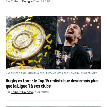
Par
Thibaut Dalegre
15 avril 2026
ACTUS
FOOTBALL
MÉDIAS & DROITS TV
MONEY & ÉCONOMIE DU SPORT
RUGBY
Rugby vs foot : le Top 14 redistribue désormais plus
que la Ligue 1 à ses clubs
Par
Thibaut Dalegre
7 avril 2026