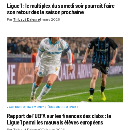
Ligue 1 : le multiplex du samedi soir pourrait faire
son retour dès la saison prochaine
Par
Thibaut Dalegre
1 mars 2026
ACTUS
FOOTBALL
MONEY & ÉCONOMIE DU SPORT
Rapport de l’UEFA sur les finances des clubs : la
Ligue 1 parmi les mauvais élèves européens
Par
Thibaut Dalegre
27 février 2026