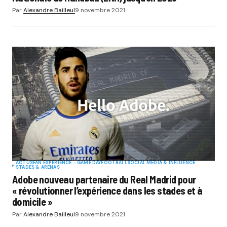
Par
Alexandre Bailleul
9 novembre 2021
ACTUS
FAN EXPERIENCE - GAME DAY
FOOTBALL
SOCIAL MÉDIA & INFLUENCE
STADES & ARENAS
Adobe nouveau partenaire du Real Madrid pour
« révolutionner l’expérience dans les stades et à
domicile »
Par
Alexandre Bailleul
9 novembre 2021