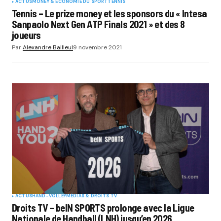
ACTUS
MONEY & ÉCONOMIE DU SPORT
TENNIS
Tennis – Le prize money et les sponsors du « Intesa
Sanpaolo Next Gen ATP Finals 2021 » et des 8
joueurs
Par
Alexandre Bailleul
9 novembre 2021
ACTUS
HAND-VOLLEY
MÉDIAS & DROITS TV
Droits TV – beIN SPORTS prolonge avec la Ligue
Nationale de Handball (LNH) jusqu’en 2026