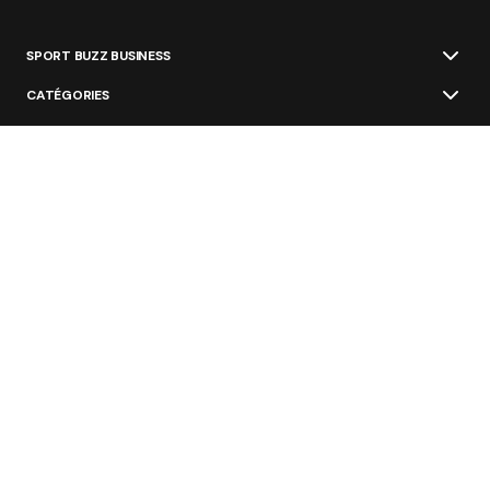
SPORT BUZZ BUSINESS
CATÉGORIES
SPORTS
THÉMATIQUES
ÉCOSYSTÈME
ÉCOLES ET FORMATIONS
NOS OFFRES
GROUPE NAVYMEDIA SPORT
Restez au courant des nouvelles les plus
importantes du sport business
Valider
Dans votre boite e-mail (1 fois par semaine).