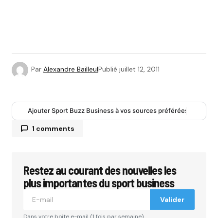
Par
Alexandre Bailleul
Publié
juillet 12, 2011
Ajouter Sport Buzz Business à vos sources préférées
1 comments
Restez au courant des nouvelles les
Votre adresse e-mail ne sera pas publiée.
Les
champs obligatoires sont indiqués avec
*
plus importantes du sport business
Valider
Comment
*
Dans votre boite e-mail (1 fois par semaine).