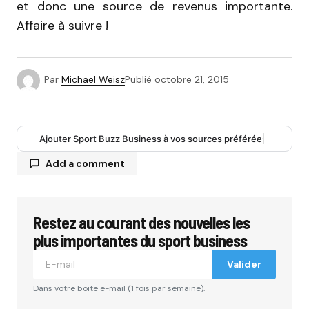
et donc une source de revenus importante.
Affaire à suivre !
Par
Michael Weisz
Publié
octobre 21, 2015
Ajouter Sport Buzz Business à vos sources préférées
Add a comment
Restez au courant des nouvelles les
Votre adresse e-mail ne sera pas publiée.
Les
champs obligatoires sont indiqués avec
*
plus importantes du sport business
Valider
Comment
*
Dans votre boite e-mail (1 fois par semaine).