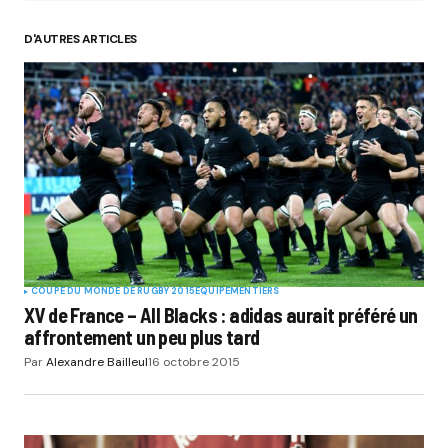
D'AUTRES ARTICLES
Your Name
*
Your E-mail
*
Submit Comment
COUPE DU MONDE DE RUGBY 2015
EQUIPEMENTIERS
XV de France – All Blacks : adidas aurait préféré un
affrontement un peu plus tard
Par
Alexandre Bailleul
16 octobre 2015