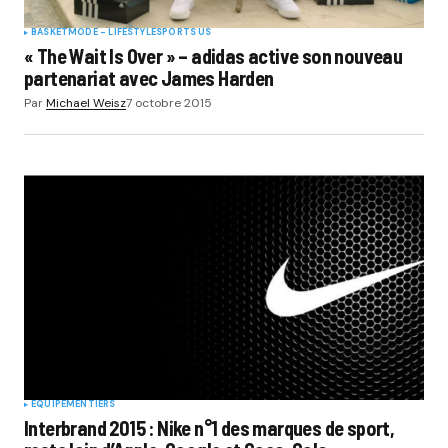
BASKET
MODE - LIFESTYLE
SPORTS US
« The Wait Is Over » – adidas active son nouveau
partenariat avec James Harden
Par
Michael Weisz
7 octobre 2015
EQUIPEMENTIERS
Interbrand 2015 : Nike n°1 des marques de sport,