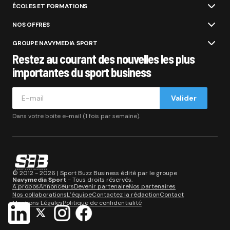
ÉCOLES ET FORMATIONS
NOS OFFRES
GROUPE NAVYMEDIA SPORT
Restez au courant des nouvelles les plus
importantes du sport business
Valider
Dans votre boite e-mail (1 fois par semaine).
© 2012 - 2026 | Sport Buzz Business édité par le groupe
Navymedia Sport
- Tous droits réservés.
A propos
Annonceurs
Devenir partenaire
Nos partenaires
Nos collaborations
L’équipe
Contactez la rédaction
Contact
Mentions Légales
Politique de confidentialité