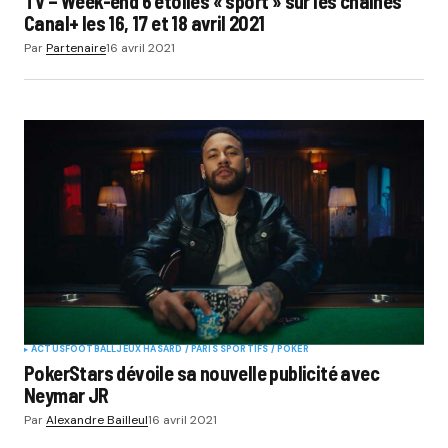
TV – Week-end 6 étoiles « sport » sur les chaînes
Canal+ les 16, 17 et 18 avril 2021
Par
Partenaire
16 avril 2021
ACTUS
FOOTBALL
JEUX HASARD / PARIS SPORTIFS / POKER
PokerStars dévoile sa nouvelle publicité avec
Neymar JR
Par
Alexandre Bailleul
16 avril 2021