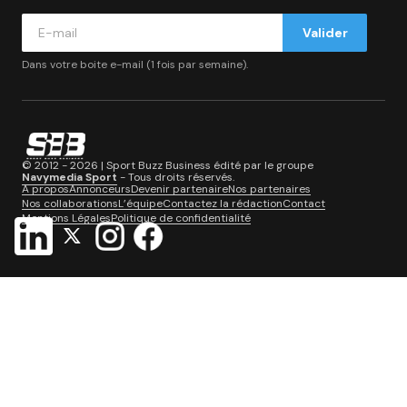
Valider
Dans votre boite e-mail (1 fois par semaine).
© 2012 - 2026 | Sport Buzz Business édité par le groupe
Navymedia Sport
- Tous droits réservés.
A propos
Annonceurs
Devenir partenaire
Nos partenaires
Nos collaborations
L’équipe
Contactez la rédaction
Contact
Mentions Légales
Politique de confidentialité