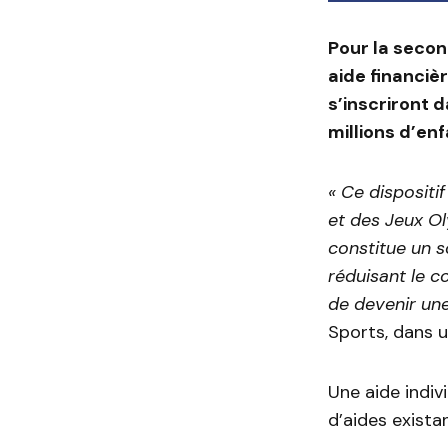
Pour la seco
aide financiè
s’inscriront d
millions d’en
« Ce dispositi
et des Jeux Ol
constitue un s
réduisant le co
de devenir une
Sports, dans 
Une aide indiv
d’aides existan