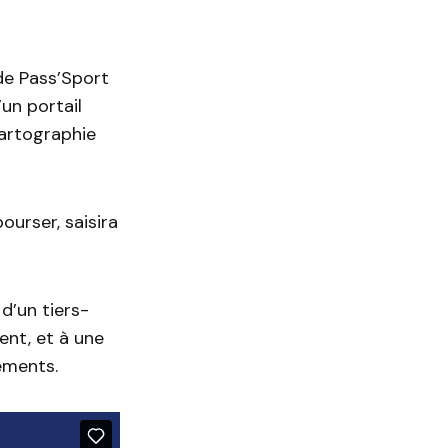
ode Pass’Sport
’un portail
cartographie
ourser, saisira
d’un tiers-
nt, et à une
ements.