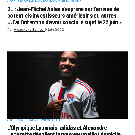
ACTUS
FOOTBALL
MONEY & ÉCONOMIE DU SPORT
OL : Jean-Michel Aulas s’exprime sur l’arrivée de
potentiels investisseurs américains ou autres,
« J’ai l’intention d’avoir conclu le sujet le 23 juin »
Par
Alexandre Bailleul
9 juin 2022
ACTUS
EQUIPEMENTIERS
FOOTBALL
L’Olympique Lyonnais, adidas et Alexandre
Lacazette dévoilent le nouveau maillot domicile