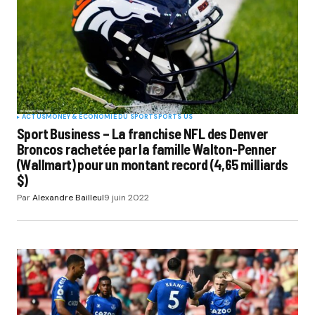
ACTUS
MONEY & ÉCONOMIE DU SPORT
SPORTS US
Sport Business – La franchise NFL des Denver
Broncos rachetée par la famille Walton-Penner
(Wallmart) pour un montant record (4,65 milliards
$)
Par
Alexandre Bailleul
9 juin 2022