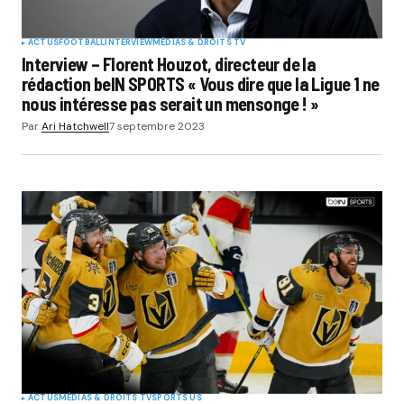
ACTUS
FOOTBALL
INTERVIEW
MÉDIAS & DROITS TV
Interview – Florent Houzot, directeur de la
rédaction beIN SPORTS « Vous dire que la Ligue 1 ne
nous intéresse pas serait un mensonge ! »
Par
Ari Hatchwell
7 septembre 2023
ACTUS
MÉDIAS & DROITS TV
SPORTS US