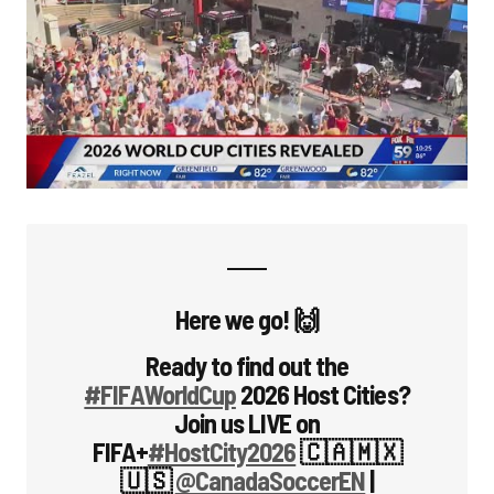
Here we go! 🙌
Ready to find out the
#FIFAWorldCup
2026 Host Cities?
Join us LIVE on
FIFA+
#HostCity2026
🇨🇦🇲🇽
🇺🇸
@CanadaSoccerEN
|