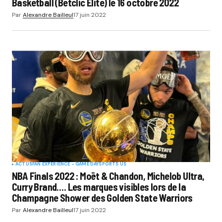
Basketball (Betclic Elite) le 16 octobre 2022
Par
Alexandre Bailleul
17 juin 2022
ACTUS
FAN EXPERIENCE - GAME DAY
SPORTS US
NBA Finals 2022 : Moët & Chandon, Michelob Ultra,
Curry Brand…. Les marques visibles lors de la
Champagne Shower des Golden State Warriors
Par
Alexandre Bailleul
17 juin 2022