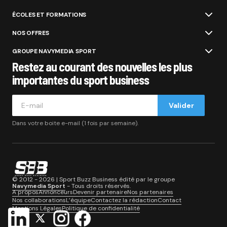
ÉCOLES ET FORMATIONS
NOS OFFRES
GROUPE NAVYMEDIA SPORT
Restez au courant des nouvelles les plus
importantes du sport business
Valider
Dans votre boite e-mail (1 fois par semaine).
© 2012 - 2026 | Sport Buzz Business édité par le groupe
Navymedia Sport
- Tous droits réservés.
A propos
Annonceurs
Devenir partenaire
Nos partenaires
Nos collaborations
L’équipe
Contactez la rédaction
Contact
Mentions Légales
Politique de confidentialité