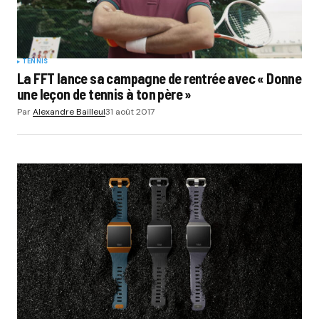
TENNIS
La FFT lance sa campagne de rentrée avec « Donne
une leçon de tennis à ton père »
Par
Alexandre Bailleul
31 août 2017