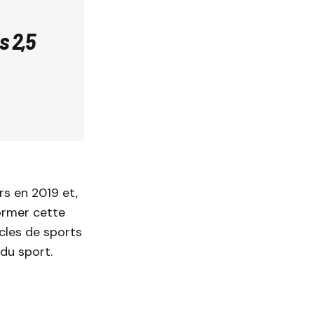
s 2,5
ars en 2019 et,
ormer cette
cles de sports
du sport.