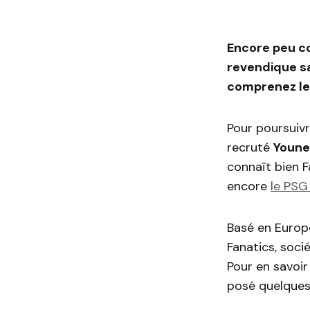
Encore peu c
revendique sa
comprenez les
Pour poursuiv
recruté
Youne
connaît bien Fa
encore
le PSG
Basé en Europ
Fanatics, soci
Pour en savoir
posé quelques