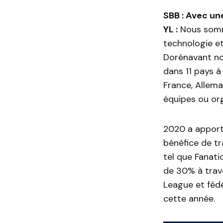
SBB : Avec un
YL :
Nous somme
technologie e
Dorénavant no
dans 11 pays à
France, Allem
équipes ou org
2020 a apporté
bénéfice de tr
tel que Fanat
de 30% à trav
League et fédé
cette année.