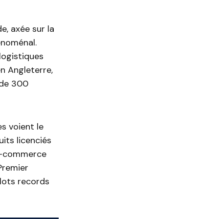
, axée sur la
énoménal.
logistiques
n Angleterre,
 de 300
s voient le
its licenciés
 e-commerce
Premier
lots records