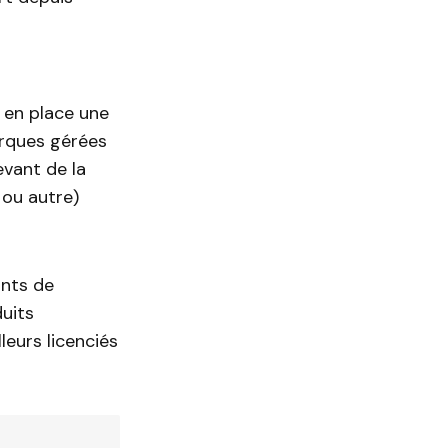
 en place une
arques gérées
evant de la
 ou autre)
ints de
duits
leurs licenciés