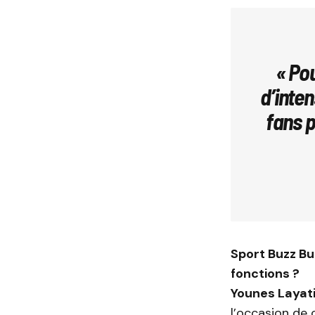
« Pou
d’inten
fans p
Sport Buzz Bu
fonctions ?
Younes Layati
l’occasion de 