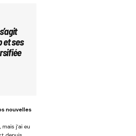
s’agit
b et ses
rsifiée
os nouvelles
 mais j’ai eu
rt depuis