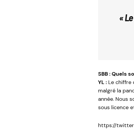
« Le
SBB : Quels s
YL :
Le chiffre 
malgré la pan
année. Nous s
sous licence 
https://twitt