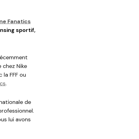
ine Fanatics
sing sportif,
a récemment
e chez Nike
c la FFF ou
ics
.
rnationale de
rofessionnel.
ous lui avons