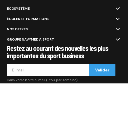
ÉCOSYSTÈME
ÉCOLES ET FORMATIONS
NOS OFFRES
GROUPE NAVYMEDIA SPORT
Restez au courant des nouvelles les plus
importantes du sport business
Valider
Dans votre boite e-mail (1 fois par semaine).
© 2012 - 2026 | Sport Buzz Business édité par le groupe
Navymedia Sport
- Tous droits réservés.
A propos
Annonceurs
Devenir partenaire
Nos partenaires
Nos collaborations
L’équipe
Contactez la rédaction
Contact