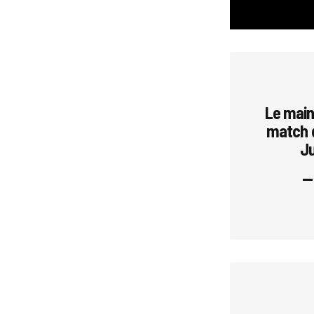
Le main 
match d
Ju
—