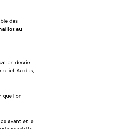
mble des
aillot au
ation décrié
relief. Au dos,
r que l’on
ace avant et le