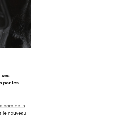
é ses
s par les
e nom de la
t le nouveau