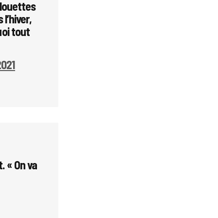
Alouettes
 l’hiver,
oi tout
2021
t. « On va