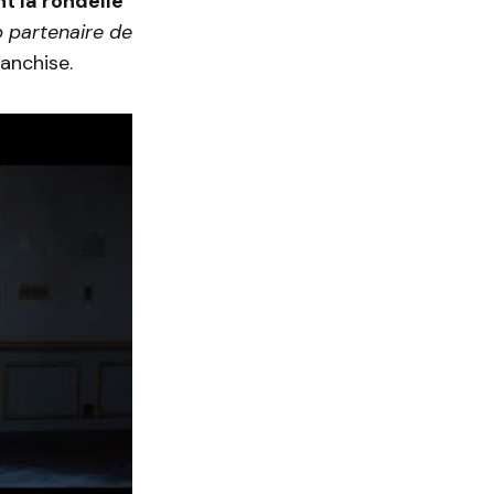
t la rondelle
b partenaire de
ranchise.