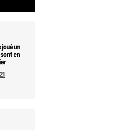
s joué un
 sont en
ier
21