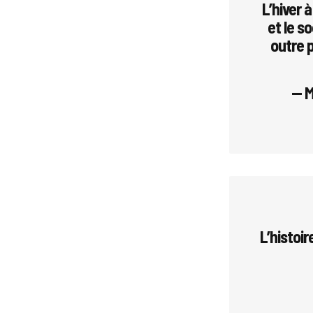
L’hiver 
et le so
outre 
— 
L’histoir