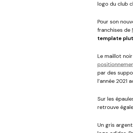
logo du club c
Pour son nouve
franchises de
template plut
Le maillot noi
positionnement
par des suppor
l’année 2021 
Sur les épaule
retrouve égale
Un gris argent