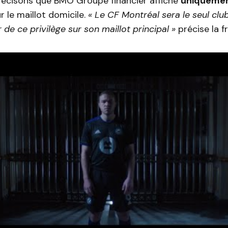
Précisons que BMO Groupe financier affiche
uniquemen
r le maillot domicile.
« Le CF Montréal sera le seul clu
 de ce privilège sur son maillot principal »
précise la f