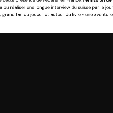
de cette présence de Federer en France,
l’émission de
a pu réaliser une longue interview du suisse par le jour
grand fan du joueur et auteur du livre «
une aventur