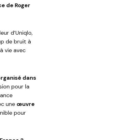
ce de Roger
eur d’Uniqlo,
p de bruit à
à vie avec
organisé dans
sion pour la
éance
vec une
œuvre
nible pour