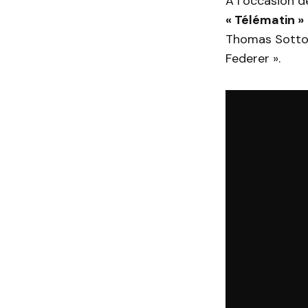
A l’occasion 
« Télématin »
Thomas Sotto, 
Federer ».