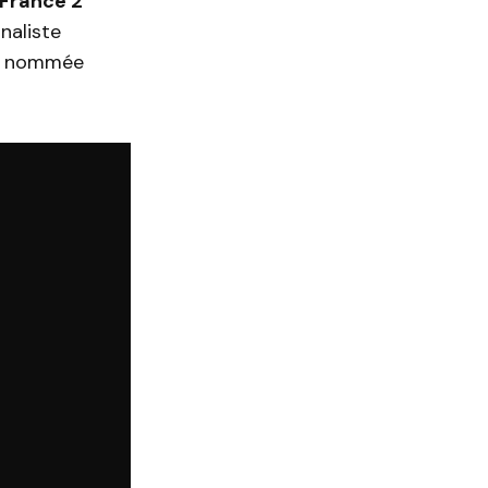
 France 2
naliste
e nommée