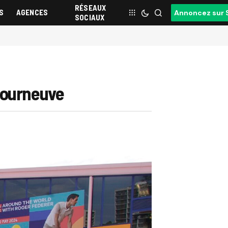
RÉSEAUX
S
AGENCES
Annoncez sur 
SOCIAUX
 Courneuve