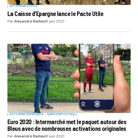
ACTUS
PARIS 2024
La Caisse d’Epargne lance le Pacte Utile
Par
Alexandre Bailleul
8 juin 2021
ACTUS
FAN EXPERIENCE - GAME DAY
FOOTBALL
Euro 2020 : Intermarché met le paquet autour des
Bleus avec de nombreuses activations originales
Par
Alexandre Bailleul
8 juin 2021