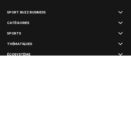
SPORT BUZZ BUSINESS
CATÉGORIES
SPORTS
THÉMATIQUES
ÉCOSYSTÈME
ÉCOLES ET FORMATIONS
NOS OFFRES
GROUPE NAVYMEDIA SPORT
Restez au courant des nouvelles les plus
importantes du sport business
Valider
Dans votre boite e-mail (1 fois par semaine).