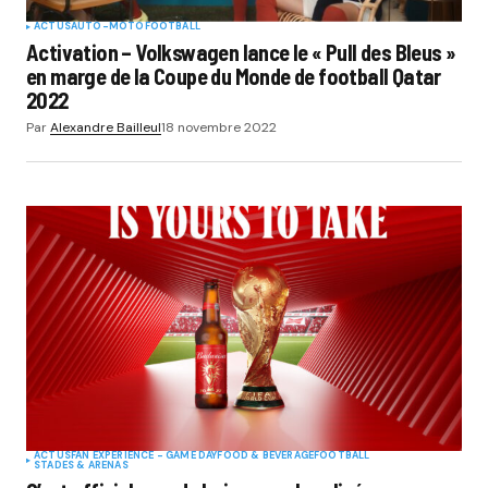
ACTUS
AUTO-MOTO
FOOTBALL
Activation – Volkswagen lance le « Pull des Bleus »
en marge de la Coupe du Monde de football Qatar
2022
Par
Alexandre Bailleul
18 novembre 2022
ACTUS
FAN EXPERIENCE - GAME DAY
FOOD & BEVERAGE
FOOTBALL
STADES & ARENAS